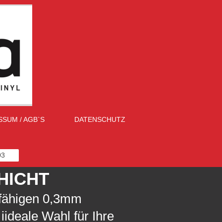
SSUM / AGB`S
DATENSCHUTZ
03
HICHT
rfähigen 0,3mm
 iideale Wahl für Ihre