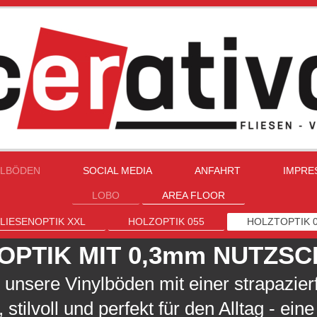
YLBÖDEN
SOCIAL MEDIA
ANFAHRT
IMPRE
LOBO
AREA FLOOR
LIESENOPTIK XXL
HOLZOPTIK 055
HOLZTOPTIK 
OPTIK MIT 0,3mm NUTZSC
 unsere Vinylböden mit einer strapazie
stilvoll und perfekt für den Alltag - eine